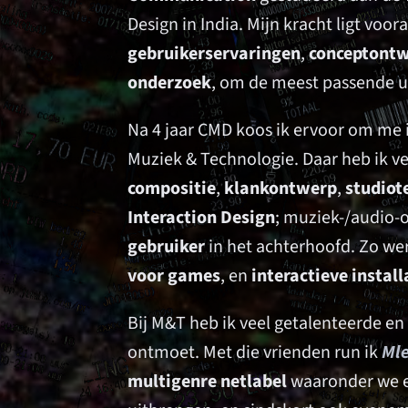
Design in India. Mijn kracht ligt voora
gebruikerservaringen
,
conceptontw
onderzoek
, om de meest passende ui
Na 4 jaar CMD koos ik ervoor om me i
Muziek & Technologie. Daar heb ik ve
compositie
,
klankontwerp
,
studiot
Interaction Design
; muziek-/audio-
gebruiker
in het achterhoofd. Zo we
voor games
, en
interactieve install
Bij M&T heb ik veel getalenteerde en
ontmoet. Met die vrienden run ik
Ml
multigenre netlabel
waaronder we 