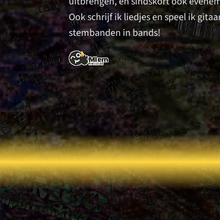
uitbrengen, en sindskort ook evene
Ook schrijf ik liedjes en speel ik gita
stembanden in bands!