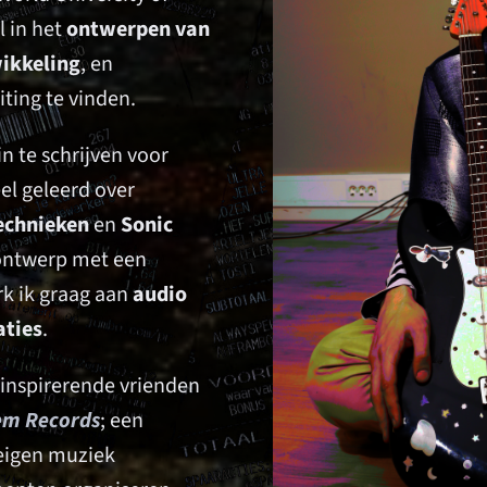
l in het
ontwerpen van
ikkeling
, en
ting te vinden.
n te schrijven voor
el geleerd over
echnieken
en
Sonic
ontwerp met een
rk ik graag aan
audio
aties
.
 inspirerende vrienden
em Records
; een
eigen muziek