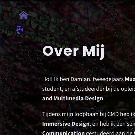
Ga
naar
inhoud
Over Mij
Hoi! Ik ben Damian, tweedejaars
Muz
student, en afstudeerder bij de ople
and Multimedia Design
.
Tijdens mijn loopbaan bij CMD heb ik
Immersive Design
, en heb ik een s
Communication
gestudeerd aan de W