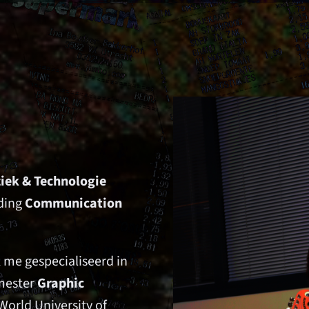
iek & Technologie
iding
Communication
 me gespecialiseerd in
emester
Graphic
orld University of